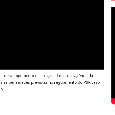
er descumprimento das regras durante a vigência da
os às penalidades previstas no regulamento do PSR caso
o.