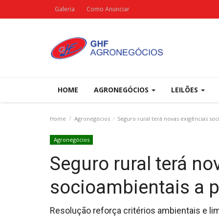
Galeria
Como Anunciar
HOME
AGRONEGÓCIOS
LEILÕES
Home
Agronegócios
Seguro rural terá novas exigências soc
Agronegócios
Seguro rural terá no
socioambientais a p
Resolução reforça critérios ambientais e l