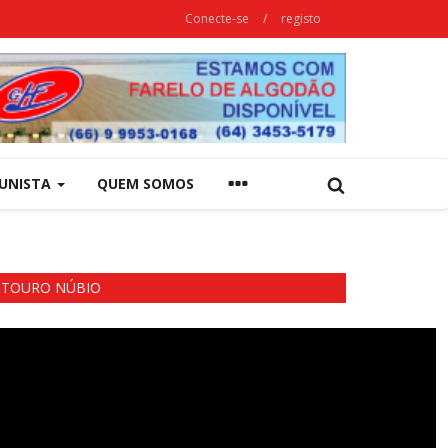
Conecte-se
/
registo
UNISTA
QUEM SOMOS
TOURO NÚBIO