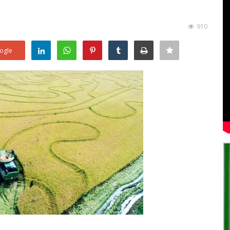
910
ogle