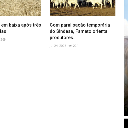
 em baixa após três
Com paralisação temporária
das
do Sindesa, Famato orienta
produtores...
369
Jul 24, 2026
224