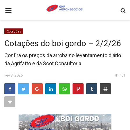
HOME
Cotações
AGRONEGÓCIOS
Cotações do boi gordo – 2/2/26
LEILÕES
Confira os preços da arroba no levantamento diário
FEIRAS E EVENTOS
da Agrifatto e da Scot Consultoria
LOGÍSTICA
Fev 3, 2026
451
COTAÇÕES
COMO ANUNCIAR
COLUNISTA
QUEM SOMOS
CONTATO