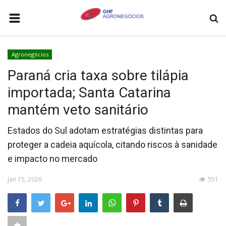
HOME
Agronegócios
AGRONEGÓCIOS
Paraná cria taxa sobre tilápia
LEILÕES
importada; Santa Catarina
FEIRAS E EVENTOS
mantém veto sanitário
LOGÍSTICA
Estados do Sul adotam estratégias distintas para
COTAÇÕES
proteger a cadeia aquícola, citando riscos à sanidade
e impacto no mercado
COMO ANUNCIAR
COLUNISTA
Jan 15, 2026
551
QUEM SOMOS
CONTATO