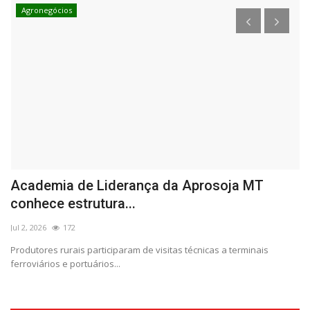
Agronegócios
e
Academia de Liderança da Aprosoja MT
R
conhece estrutura...
e
Jul 2, 2026
172
De
Produtores rurais participaram de visitas técnicas a terminais
Hy
ferroviários e portuários...
po