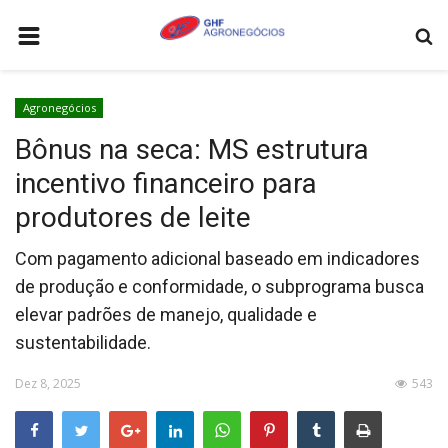
HOME
Agronegócios
AGRONEGÓCIOS
Bônus na seca: MS estrutura
LEILÕES
incentivo financeiro para
FEIRAS E EVENTOS
produtores de leite
LOGÍSTICA
Com pagamento adicional baseado em indicadores
COTAÇÕES
de produção e conformidade, o subprograma busca
elevar padrões de manejo, qualidade e
COMO ANUNCIAR
sustentabilidade.
COLUNISTA
Dez 8, 2025
543
QUEM SOMOS
CONTATO