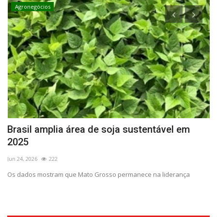
Agronegócios
Brasil amplia área de soja sustentável em
S
2025
Ab
Jun 24, 2026
222
Na
Os dados mostram que Mato Grosso permanece na liderança