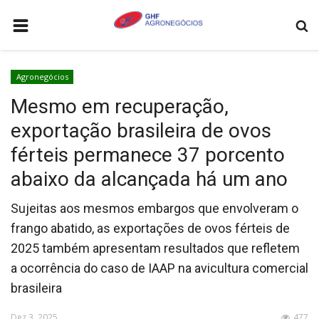
HOME
Agronegócios
AGRONEGÓCIOS
Mesmo em recuperação,
LEILÕES
exportação brasileira de ovos
FEIRAS E EVENTOS
férteis permanece 37 porcento
LOGÍSTICA
abaixo da alcançada há um ano
COTAÇÕES
Sujeitas aos mesmos embargos que envolveram o
COMO ANUNCIAR
frango abatido, as exportações de ovos férteis de
2025 também apresentam resultados que refletem
COLUNISTA
a ocorrência do caso de IAAP na avicultura comercial
QUEM SOMOS
brasileira
CONTATO
Dez 3, 2025
477