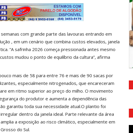
as semanas com grande parte das lavouras entrando em
ção , em um cenário que combina custos elevados, janela
imática. “A safrinha 2026 começa pressionada antes mesmo
stos mudou o ponto de equilíbrio da cultura”, afirma
ouco mais de 58 para entre 76 e mais de 90 sacas por
tilizantes, especialmente nitrogenados, que encareceram
tare em ritmo superior ao preço do milho. O movimento
 segurança do produtor e aumenta a dependência das
ão garantiu toda sua necessidade atual.O plantio foi
rregular dentro da janela ideal. Parte relevante da área
mplia a exposição ao risco climático, especialmente em
 Grosso do Sul.