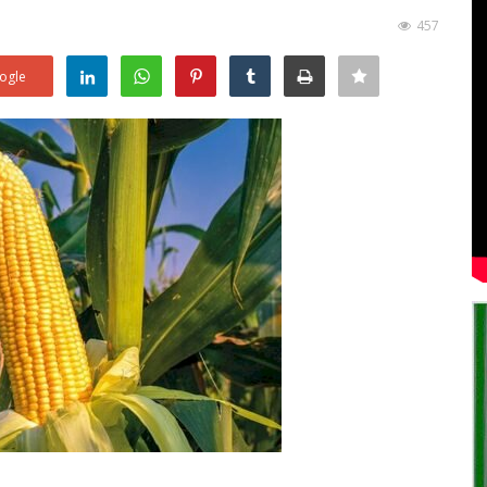
457
ogle