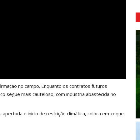
rmação no campo. Enquanto os contratos futuros
sico segue mais cauteloso, com indústria abastecida no
 apertada e início de restrição climática, coloca em xeque