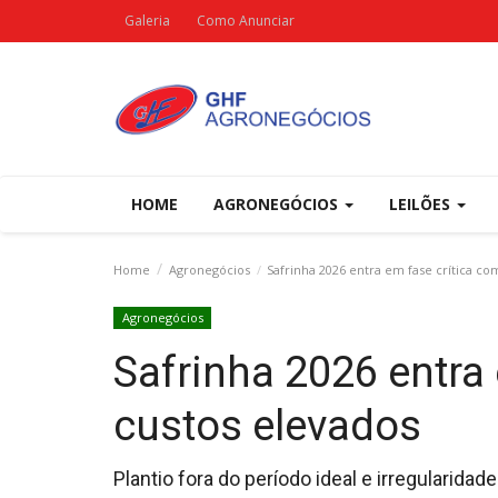
Galeria
Como Anunciar
HOME
AGRONEGÓCIOS
LEILÕES
Home
Agronegócios
Safrinha 2026 entra em fase crítica co
Agronegócios
Safrinha 2026 entra
custos elevados
Plantio fora do período ideal e irregulari