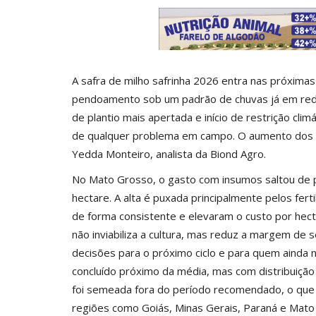
A safra de milho safrinha 2026 entra nas próxim
pendoamento sob um padrão de chuvas já em redu
de plantio mais apertada e início de restrição cl
de qualquer problema em campo. O aumento dos cu
Yedda Monteiro, analista da Biond Agro.
No Mato Grosso, o gasto com insumos saltou de p
hectare. A alta é puxada principalmente pelos fer
de forma consistente e elevaram o custo por hec
não inviabiliza a cultura, mas reduz a margem de
decisões para o próximo ciclo e para quem ainda n
concluído próximo da média, mas com distribuição i
foi semeada fora do período recomendado, o que a
regiões como Goiás, Minas Gerais, Paraná e Mato