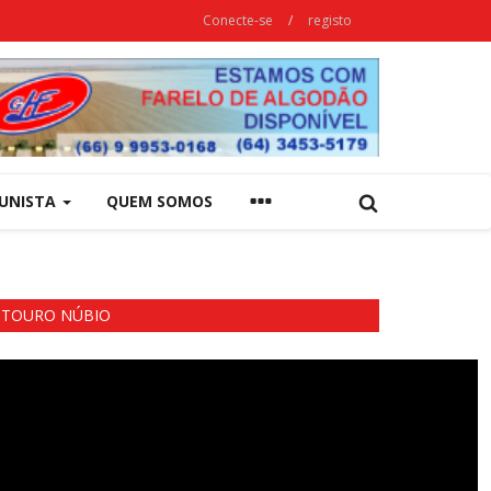
Conecte-se
/
registo
UNISTA
QUEM SOMOS
TOURO NÚBIO