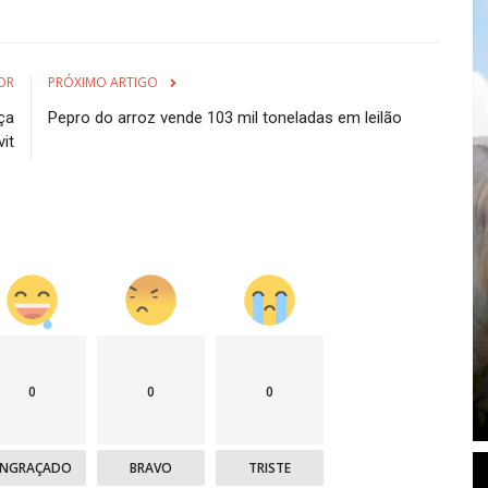
OR
PRÓXIMO ARTIGO
ça
Pepro do arroz vende 103 mil toneladas em leilão
it
0
0
0
ENGRAÇADO
BRAVO
TRISTE