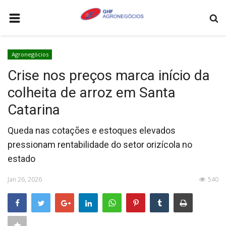
HOME
Agronegócios
AGRONEGÓCIOS
Crise nos preços marca início da
LEILÕES
colheita de arroz em Santa
FEIRAS E EVENTOS
Catarina
LOGÍSTICA
Queda nas cotações e estoques elevados
COTAÇÕES
pressionam rentabilidade do setor orizícola no
estado
COMO ANUNCIAR
COLUNISTA
Jan 26, 2026
540
QUEM SOMOS
CONTATO