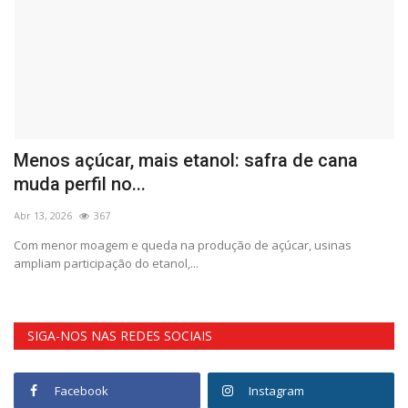
Menos açúcar, mais etanol: safra de cana
T
muda perfil no...
r
Abr 13, 2026
367
Ab
ão
Com menor moagem e queda na produção de açúcar, usinas
A 
ampliam participação do etanol,...
fe
SIGA-NOS NAS REDES SOCIAIS
Facebook
Instagram