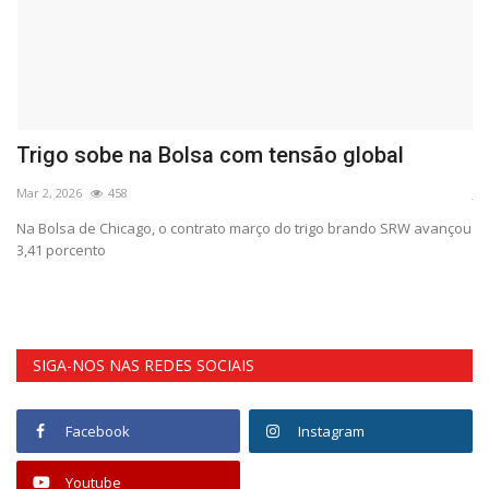
Trigo sobe na Bolsa com tensão global
C
Mar 2, 2026
458
Ju
Na Bolsa de Chicago, o contrato março do trigo brando SRW avançou
Si
3,41 porcento
Ne
SIGA-NOS NAS REDES SOCIAIS
Facebook
Instagram
Youtube