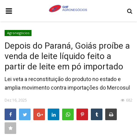
HOME
Agronegócios
AGRONEGÓCIOS
Depois do Paraná, Goiás proíbe a
LEILÕES
venda de leite líquido feito a
FEIRAS E EVENTOS
partir de leite em pó importado
LOGÍSTICA
Lei veta a reconstituição do produto no estado e
COTAÇÕES
amplia movimento contra importações do Mercosul
COMO ANUNCIAR
Dez 16, 2025
682
COLUNISTA
QUEM SOMOS
CONTATO