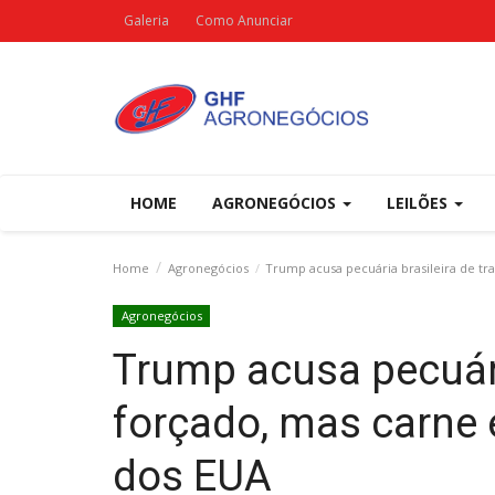
Galeria
Como Anunciar
HOME
AGRONEGÓCIOS
LEILÕES
Home
Agronegócios
Trump acusa pecuária brasileira de tr
Agronegócios
Trump acusa pecuári
forçado, mas carne 
dos EUA