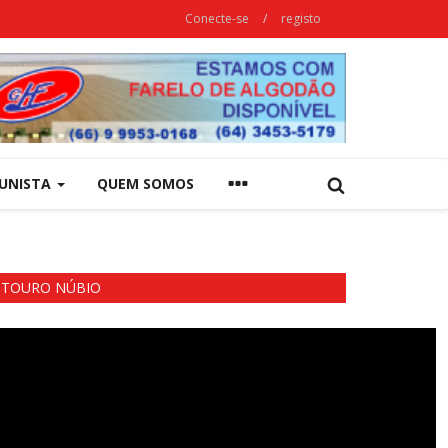
Conecte-se
/
registo
UNISTA
QUEM SOMOS
TOURO NÚBIO