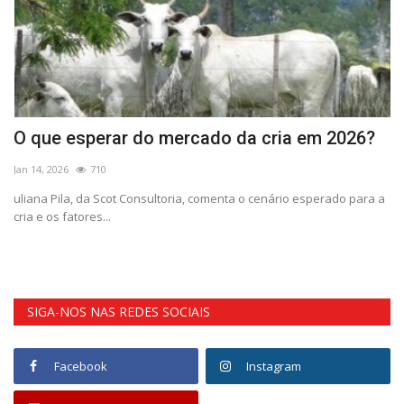
O que esperar do mercado da cria em 2026?
L
R
Jan 14, 2026
710
Ab
uliana Pila, da Scot Consultoria, comenta o cenário esperado para a
cria e os fatores...
Co
SIGA-NOS NAS REDES SOCIAIS
Facebook
Instagram