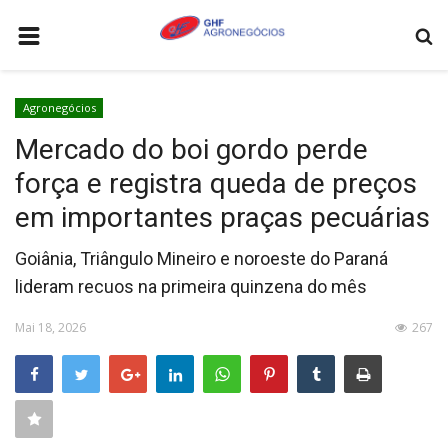
HOME
Agronegócios
AGRONEGÓCIOS
Mercado do boi gordo perde
LEILÕES
força e registra queda de preços
FEIRAS E EVENTOS
em importantes praças pecuárias
LOGÍSTICA
Goiânia, Triângulo Mineiro e noroeste do Paraná
COTAÇÕES
lideram recuos na primeira quinzena do mês
COMO ANUNCIAR
Mai 18, 2026
267
COLUNISTA
QUEM SOMOS
CONTATO