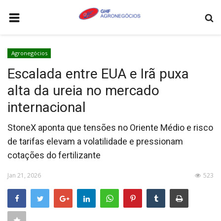
HOME
Agronegócios
AGRONEGÓCIOS
Escalada entre EUA e Irã puxa
LEILÕES
alta da ureia no mercado
FEIRAS E EVENTOS
internacional
LOGÍSTICA
StoneX aponta que tensões no Oriente Médio e risco
COTAÇÕES
de tarifas elevam a volatilidade e pressionam
cotações do fertilizante
COMO ANUNCIAR
COLUNISTA
Jan 21, 2026
523
QUEM SOMOS
CONTATO