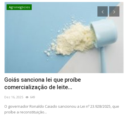
Agronegócios
Goiás sanciona lei que proíbe
M
comercialização de leite...
d
Dez 16, 2025
649
Ma
O governador Ronaldo Caiado sancionou a Lei nº 23.928/2025, que
Av
proíbe a reconstituição...
ma