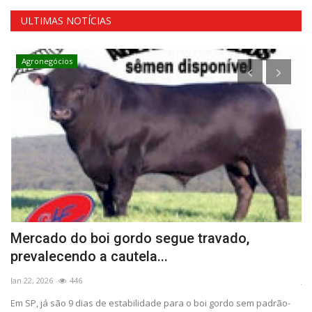
ULTIMAS NOTÍCIAS
Agronegócios
Mercado do boi gordo segue travado,
A
prevalecendo a cautela...
a
Jan 22, 2026
446
Jan
do
Em SP, já são 9 dias de estabilidade para o boi gordo sem padrão-
En