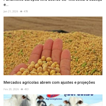
e...
Jan 21, 2026
478
Mercados agrícolas abrem com ajustes e projeções
Fev 20, 2026
493