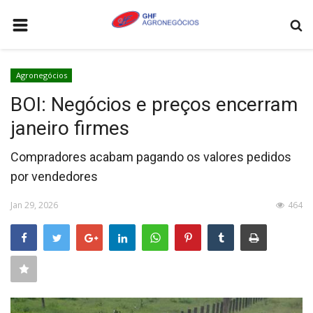
HOME
Agronegócios
AGRONEGÓCIOS
BOI: Negócios e preços encerram
LEILÕES
janeiro firmes
FEIRAS E EVENTOS
Compradores acabam pagando os valores pedidos
LOGÍSTICA
por vendedores
COTAÇÕES
Jan 29, 2026
464
COMO ANUNCIAR
COLUNISTA
QUEM SOMOS
CONTATO