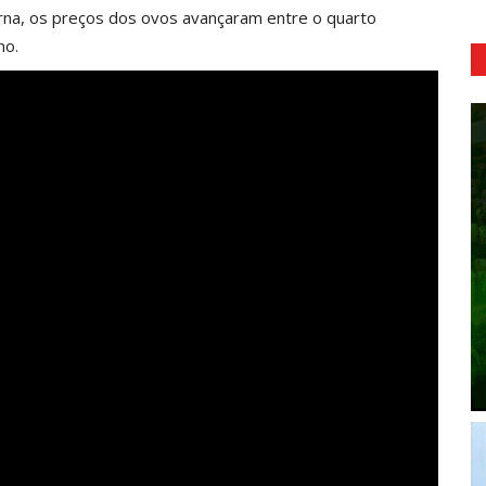
rna, os preços dos ovos avançaram entre o quarto
no.