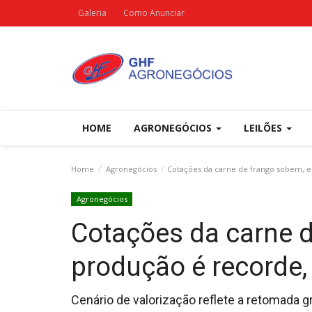
Galeria
Como Anunciar
HOME
AGRONEGÓCIOS
LEILÕES
Home
Agronegócios
Cotações da carne de frango sobem, e
Agronegócios
Cotações da carne d
produção é recorde,
Cenário de valorização reflete a retomada g