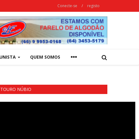
Conecte-se
/
registo
UNISTA
QUEM SOMOS
TOURO NÚBIO