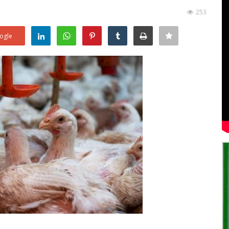
253
ogle