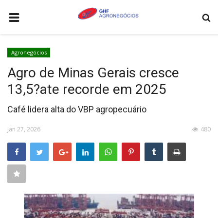
HOME
Agronegócios
AGRONEGÓCIOS
Agro de Minas Gerais cresce
LEILÕES
13,5?ate recorde em 2025
FEIRAS E EVENTOS
Café lidera alta do VBP agropecuário
LOGÍSTICA
Jan 27, 2026
480
COTAÇÕES
COMO ANUNCIAR
COLUNISTA
QUEM SOMOS
CONTATO