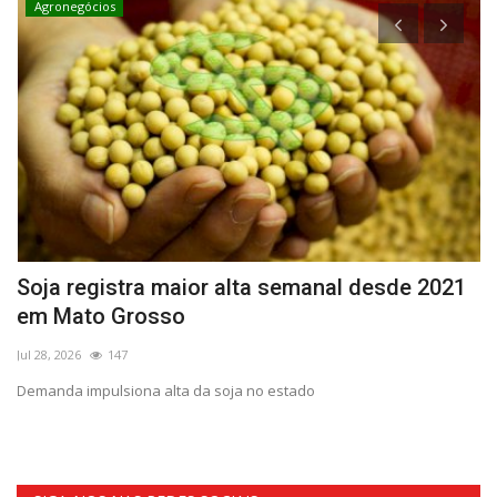
Agronegócios
Soja registra maior alta semanal desde 2021
C
em Mato Grosso
m
Jul 28, 2026
147
Ma
 de
Demanda impulsiona alta da soja no estado
Ex
at