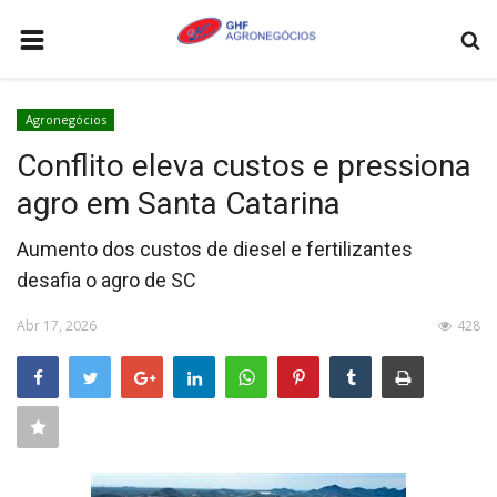
HOME
Agronegócios
AGRONEGÓCIOS
Conflito eleva custos e pressiona
LEILÕES
agro em Santa Catarina
FEIRAS E EVENTOS
Aumento dos custos de diesel e fertilizantes
LOGÍSTICA
desafia o agro de SC
COTAÇÕES
Abr 17, 2026
428
COMO ANUNCIAR
COLUNISTA
QUEM SOMOS
CONTATO