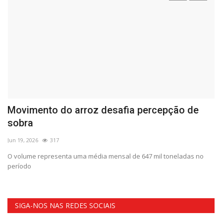
na
Movimento do arroz desafia percepção de
A
sobra
G
Jun 19, 2026
317
Ab
o
O volume representa uma média mensal de 647 mil toneladas no
A 
período
44
SIGA-NOS NAS REDES SOCIAIS