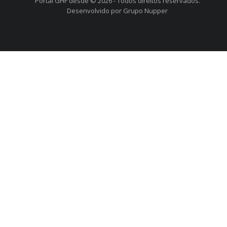
Portal GHF desde © 2026 - Todos direitos reservados.
Desenvolvido por Grupo Nupper