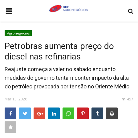
HOME
Agronegócios
AGRONEGÓCIOS
Petrobras aumenta preço do
LEILÕES
diesel nas refinarias
FEIRAS E EVENTOS
Reajuste começa a valer no sábado enquanto
LOGÍSTICA
medidas do governo tentam conter impacto da alta
COTAÇÕES
do petróleo provocada por tensão no Oriente Médio
COMO ANUNCIAR
Mar 13, 2026
457
COLUNISTA
QUEM SOMOS
CONTATO