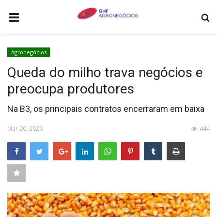
HOME
Agronegócios
AGRONEGÓCIOS
Queda do milho trava negócios e
LEILÕES
preocupa produtores
FEIRAS E EVENTOS
Na B3, os principais contratos encerraram em baixa
LOGÍSTICA
Mar 20, 2026
444
COTAÇÕES
COMO ANUNCIAR
COLUNISTA
QUEM SOMOS
CONTATO