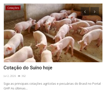
Cotações
Cotação do Suíno hoje
B
p
Jul 2, 2026
362
Jul
Siga as principais cotações agrícolas e pecuárias do Brasil no Portal
GHF! As últimas...
Pe
Un