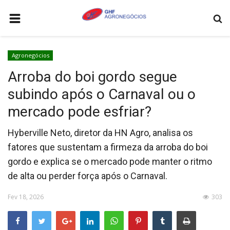
HOME
Agronegócios
AGRONEGÓCIOS
Arroba do boi gordo segue
LEILÕES
subindo após o Carnaval ou o
FEIRAS E EVENTOS
mercado pode esfriar?
LOGÍSTICA
Hyberville Neto, diretor da HN Agro, analisa os
COTAÇÕES
fatores que sustentam a firmeza da arroba do boi
gordo e explica se o mercado pode manter o ritmo
COMO ANUNCIAR
de alta ou perder força após o Carnaval.
COLUNISTA
Fev 18, 2026
303
QUEM SOMOS
CONTATO