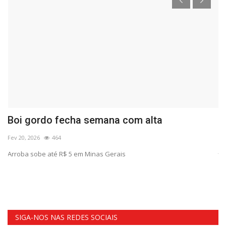
Boi gordo fecha semana com alta
G
r
Fev 20, 2026
464
Jul
Arroba sobe até R$ 5 em Minas Gerais
No
SIGA-NOS NAS REDES SOCIAIS