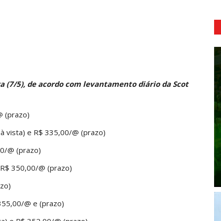
ra (7/5), de acordo com levantamento diário da
Scot
@ (prazo)
(à vista) e R$ 335,00/@ (prazo)
00/@ (prazo)
e R$ 350,00/@ (prazo)
azo)
 355,00/@ e (prazo)
ta) e R$ 352,00/@ (prazo)