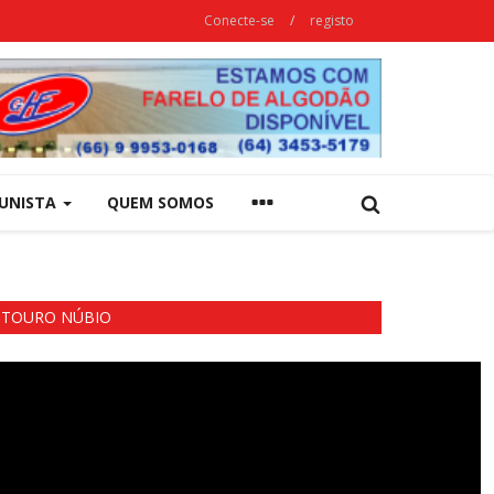
Conecte-se
/
registo
UNISTA
QUEM SOMOS
TOURO NÚBIO