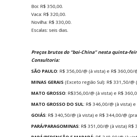
Boi: R$ 350,00.
Vaca: R$ 320,00.
Novilha: R$ 330,00.
Escalas: seis dias.
Preços brutos do “boi-China” nesta quinta-fei
Consultoria
:
SÃO PAULO
: R$ 356,00/@ (à vista) e R$ 360,00/
MINAS GERAIS
(Exceto região Sul): R$ 331,50/@ 
MATO GROSSO
: R$356,00/@ (à vista) e R$ 360,
MATO GROSSO DO SUL
: R$ 346,00/@ (à vista) 
GOIÁS
: R$ 340,50/@ (à vista) e R$ 344,00/@ (pr
PARÁ/PARAGOMINAS
: R$ 351,00/@ (à vista) R$
PARÁ/REDENÇÃO E MARABÁ
: R$ 348,00/@ (à vis