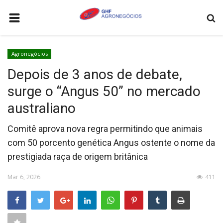
HOME
Agronegócios
AGRONEGÓCIOS
Depois de 3 anos de debate,
LEILÕES
surge o “Angus 50” no mercado
FEIRAS E EVENTOS
australiano
LOGÍSTICA
Comitê aprova nova regra permitindo que animais
COTAÇÕES
com 50 porcento genética Angus ostente o nome da
prestigiada raça de origem britânica
COMO ANUNCIAR
COLUNISTA
Mar 6, 2026
411
QUEM SOMOS
CONTATO