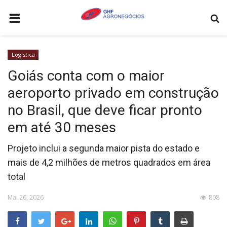
HOME
Logística
AGRONEGÓCIOS
Goiás conta com o maior
LEILÕES
aeroporto privado em construção
FEIRAS E EVENTOS
no Brasil, que deve ficar pronto
LOGÍSTICA
em até 30 meses
COTAÇÕES
Projeto inclui a segunda maior pista do estado e
COMO ANUNCIAR
mais de 4,2 milhões de metros quadrados em área
total
COLUNISTA
Mai 26, 2026
808
QUEM SOMOS
CONTATO