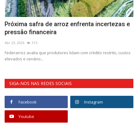
Próxima safra de arroz enfrenta incertezas e
C
pressão financeira
Fe
Abr 23, 2026
315
Si
úl
Federarroz avalia que produtores lidam com crédito restrito, custos
elevados e cenário...
SIGA-NOS NAS REDES SOCIAIS
Facebook
Instagram
Youtube