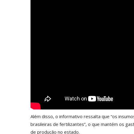
Além disso, o informativo ressalta que “os insum
brasileiras de fertilizantes”, o que mantém os g
de produção no estado.