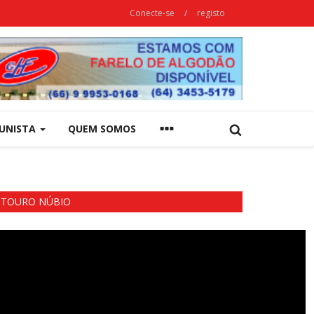
Conecte-se
/
registo
UNISTA
QUEM SOMOS
TOURO NÚBIO