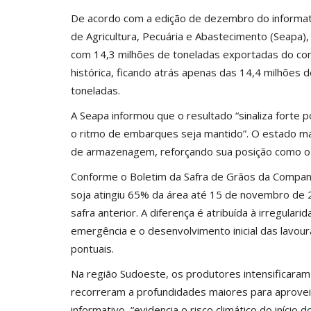
De acordo com a edição de dezembro do informat
de Agricultura, Pecuária e Abastecimento (Seapa)
com 14,3 milhões de toneladas exportadas do com
histórica, ficando atrás apenas das 14,4 milhões
toneladas.
A Seapa informou que o resultado “sinaliza forte
o ritmo de embarques seja mantido”. O estado man
de armazenagem, reforçando sua posição como o 
Conforme o Boletim da Safra de Grãos da Compan
soja atingiu 65% da área até 15 de novembro de
safra anterior. A diferença é atribuída à irregul
emergência e o desenvolvimento inicial das lavour
pontuais.
Na região Sudoeste, os produtores intensificara
recorreram a profundidades maiores para aproveit
informativo, “evidencia o risco climático do início do 