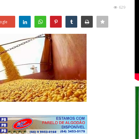
629
ogle