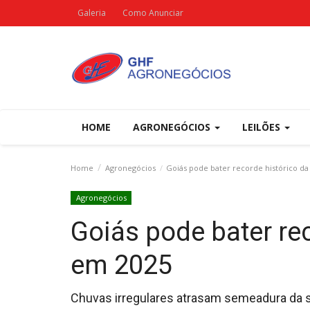
Galeria
Como Anunciar
HOME
AGRONEGÓCIOS
LEILÕES
Home
Agronegócios
Goiás pode bater recorde histórico da
Agronegócios
Goiás pode bater rec
em 2025
Chuvas irregulares atrasam semeadura da 