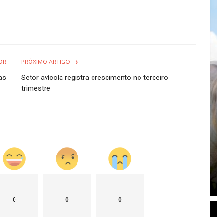
OR
PRÓXIMO ARTIGO
as
Setor avícola registra crescimento no terceiro
trimestre
0
0
0