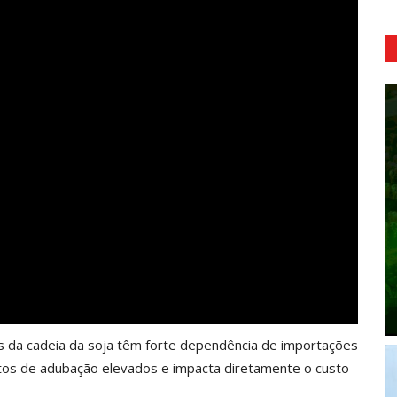
os da cadeia da soja têm forte dependência de importações
astos de adubação elevados e impacta diretamente o custo