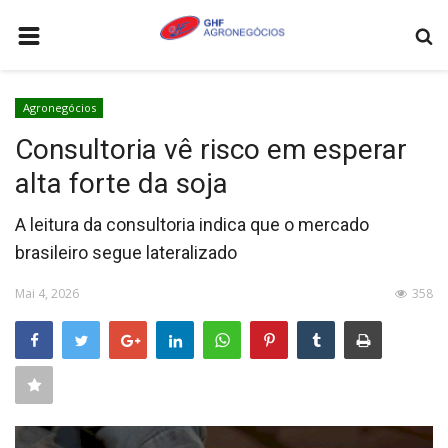
HOME
Agronegócios
AGRONEGÓCIOS
Consultoria vê risco em esperar
LEILÕES
alta forte da soja
FEIRAS E EVENTOS
A leitura da consultoria indica que o mercado
LOGÍSTICA
brasileiro segue lateralizado
COTAÇÕES
Mai 4, 2026
358
COMO ANUNCIAR
COLUNISTA
QUEM SOMOS
CONTATO