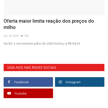
Oferta maior limita reação dos preços do
E
milho
f
Jun 16, 2026
236
Ma
Na B3, o vencimento julho de 2026 fechou a R$ 64,34
Ar
SIGA-NOS NAS REDES SOCIAIS
Facebook
Instagram
Youtube