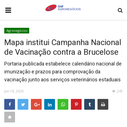
HOME
Agronegócios
AGRONEGÓCIOS
Mapa institui Campanha Nacional
LEILÕES
de Vacinação contra a Brucelose
FEIRAS E EVENTOS
Portaria publicada estabelece calendário nacional de
LOGÍSTICA
imunização e prazos para comprovação da
COTAÇÕES
vacinação junto aos serviços veterinários estaduais
COMO ANUNCIAR
Jun 16, 2026
245
COLUNISTA
QUEM SOMOS
CONTATO