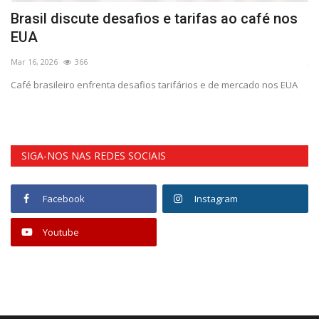
Brasil discute desafios e tarifas ao café nos
B
EUA
e
Mar 16, 2026
366
Ju
e
Café brasileiro enfrenta desafios tarifários e de mercado nos EUA
Un
pr
SIGA-NOS NAS REDES SOCIAIS
Facebook
Instagram
Youtube