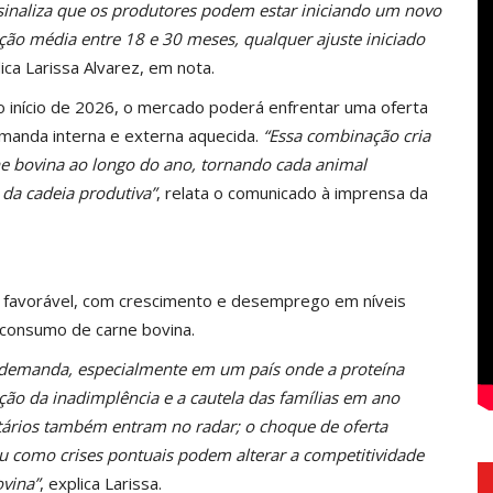
sinaliza que os produtores podem estar iniciando um novo
ção média entre 18 e 30 meses, qualquer ajuste iniciado
dica Larissa Alvarez, em nota.
 no início de 2026, o mercado poderá enfrentar uma oferta
anda interna e externa aquecida.
“Essa combinação cria
ne bovina ao longo do ano, tornando cada animal
 da cadeia produtiva”
, relata o comunicado à imprensa da
 favorável, com crescimento e desemprego em níveis
 consumo de carne bovina.
 a demanda, especialmente em um país onde a proteína
ação da inadimplência e a cautela das famílias em ano
tários também entram no radar; o choque de oferta
u como crises pontuais podem alterar a competitividade
ovina”
, explica Larissa.