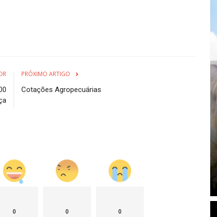
OR
PRÓXIMO ARTIGO
00
Cotações Agropecuárias
ça
0
0
0