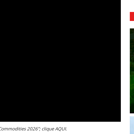
a Commodities 2026”;
clique AQUI
.