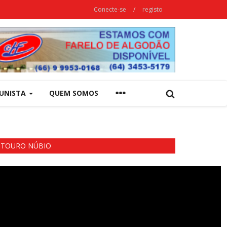
Conecte-se
/
registo
UNISTA
QUEM SOMOS
TOURO NÚBIO