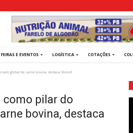
FEIRAS E EVENTOS
LOGÍSTICA
COTAÇÕES
COL
rcado global de carne bovina, destaca StoneX
6 como pilar do
arne bovina, destaca