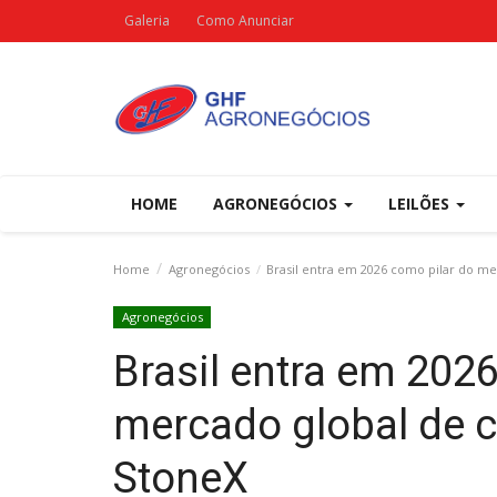
Galeria
Como Anunciar
HOME
AGRONEGÓCIOS
LEILÕES
Home
Agronegócios
Brasil entra em 2026 como pilar do me
Agronegócios
Brasil entra em 202
mercado global de c
StoneX