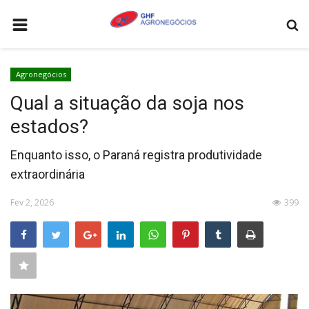
HOME
Agronegócios
AGRONEGÓCIOS
Qual a situação da soja nos
LEILÕES
estados?
FEIRAS E EVENTOS
Enquanto isso, o Paraná registra produtividade
LOGÍSTICA
extraordinária
COTAÇÕES
Fev 2, 2026
399
COMO ANUNCIAR
COLUNISTA
QUEM SOMOS
CONTATO