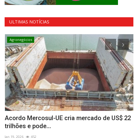
ULTIMAS NOTÍCIAS
Agronegócios
Acordo Mercosul-UE cria mercado de US$ 22
B
trilhões e pode...
p
Jan 19, 2026
452
Ab