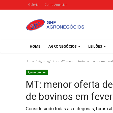
Galeria
Como Anunciar
HOME
AGRONEGÓCIOS
LEILÕES
Home
Agronegócios
MT: menor oferta de machos marca ab
Agronegócios
MT: menor oferta d
de bovinos em fever
Considerando todas as categorias, foram a