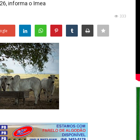
/26, informa o Imea
333
ogle