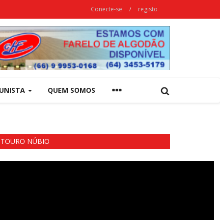
Conecte-se
/
registo
UNISTA
QUEM SOMOS
TOURO NÚBIO