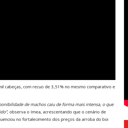
mil cabeças, com recuo de 3,51% no mesmo comparativo e
ponibilidade de machos caiu de forma mais intensa, o que
ido”
, observa o Imea, acrescentando que o cenário de
luenciou no fortalecimento dos preços da arroba do boi