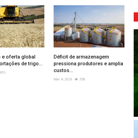
 e oferta global
Déficit de armazenagem
rtações de trigo...
pressiona produtores e amplia
custos...
435
Mar 4, 2026
358