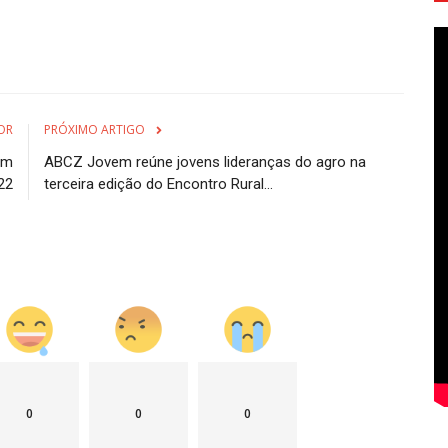
OR
PRÓXIMO ARTIGO
em
ABCZ Jovem reúne jovens lideranças do agro na
22
terceira edição do Encontro Rural...
0
0
0