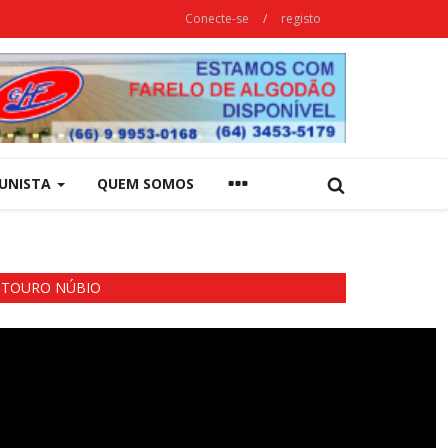
Conecte-se
/
registo
UNISTA
QUEM SOMOS
TOURO NÚBIO