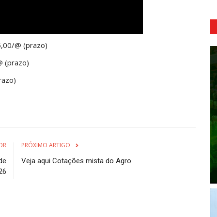
5,00/@ (prazo)
 (prazo)
razo)
OR
PRÓXIMO ARTIGO
de
Veja aqui Cotações mista do Agro
26