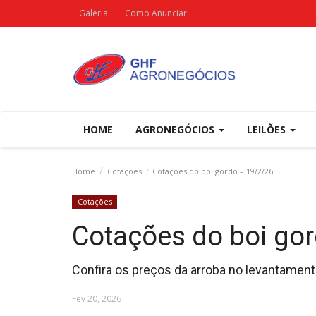
Galeria
Como Anunciar
HOME
AGRONEGÓCIOS
LEILÕES
Home
Cotações
Cotações do boi gordo – 19/2/26
Cotações
Cotações do boi go
Confira os preços da arroba no levantamento
Fev 20, 2026