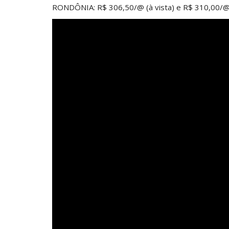
RONDÔNIA: R$ 306,50/@ (à vista) e R$ 310,00/@