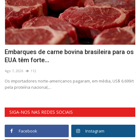
e carne bovina brasileira para os
Cautela polític
e...
mercados
Jan 9, 2026
469
norte-americanos pagaram, em média, US$ 6.699/t
No mercado doméstico,
onal,...
SIGA-NOS NAS REDES SOCIAIS
Facebook
Instagram