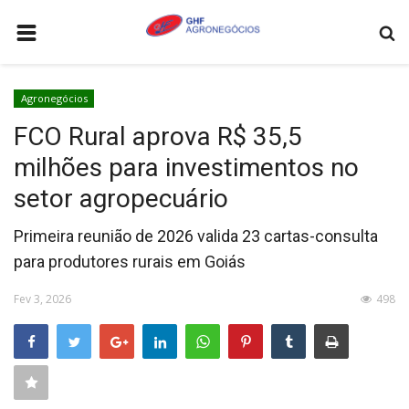
HOME
Agronegócios
AGRONEGÓCIOS
FCO Rural aprova R$ 35,5
LEILÕES
milhões para investimentos no
FEIRAS E EVENTOS
setor agropecuário
LOGÍSTICA
Primeira reunião de 2026 valida 23 cartas-consulta
COTAÇÕES
para produtores rurais em Goiás
COMO ANUNCIAR
Fev 3, 2026
498
COLUNISTA
QUEM SOMOS
CONTATO