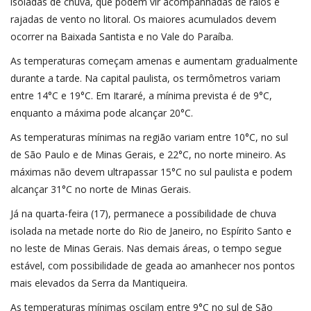
isoladas de chuva, que podem vir acompanhadas de raios e
rajadas de vento no litoral. Os maiores acumulados devem
ocorrer na Baixada Santista e no Vale do Paraíba.
As temperaturas começam amenas e aumentam gradualmente
durante a tarde. Na capital paulista, os termômetros variam
entre 14°C e 19°C. Em Itararé, a mínima prevista é de 9°C,
enquanto a máxima pode alcançar 20°C.
As temperaturas mínimas na região variam entre 10°C, no sul
de São Paulo e de Minas Gerais, e 22°C, no norte mineiro. As
máximas não devem ultrapassar 15°C no sul paulista e podem
alcançar 31°C no norte de Minas Gerais.
Já na quarta-feira (17), permanece a possibilidade de chuva
isolada na metade norte do Rio de Janeiro, no Espírito Santo e
no leste de Minas Gerais. Nas demais áreas, o tempo segue
estável, com possibilidade de geada ao amanhecer nos pontos
mais elevados da Serra da Mantiqueira.
As temperaturas mínimas oscilam entre 9°C no sul de São