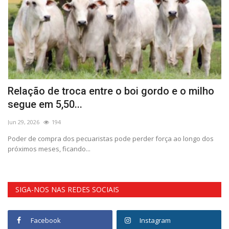
Relação de troca entre o boi gordo e o milho
D
segue em 5,50...
a
Jun 29, 2026
194
De
Poder de compra dos pecuaristas pode perder força ao longo dos
Pe
próximos meses, ficando...
um
SIGA-NOS NAS REDES SOCIAIS
Facebook
Instagram