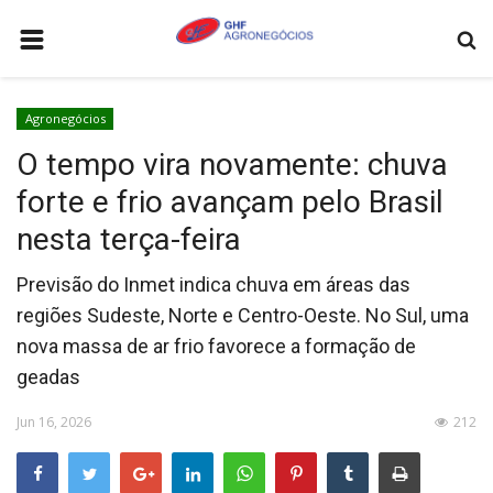
HOME
Agronegócios
AGRONEGÓCIOS
O tempo vira novamente: chuva
LEILÕES
forte e frio avançam pelo Brasil
FEIRAS E EVENTOS
nesta terça-feira
LOGÍSTICA
Previsão do Inmet indica chuva em áreas das
COTAÇÕES
regiões Sudeste, Norte e Centro-Oeste. No Sul, uma
nova massa de ar frio favorece a formação de
COMO ANUNCIAR
geadas
COLUNISTA
Jun 16, 2026
212
QUEM SOMOS
CONTATO