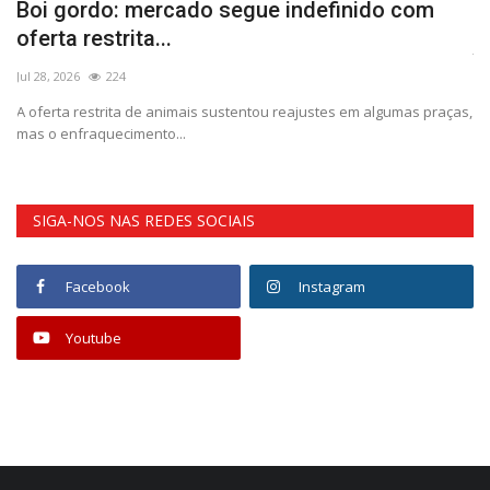
Boi gordo: mercado segue indefinido com
R
oferta restrita...
Jul
Jul 28, 2026
224
Pl
m
A oferta restrita de animais sustentou reajustes em algumas praças,
mas o enfraquecimento...
SIGA-NOS NAS REDES SOCIAIS
Facebook
Instagram
Youtube