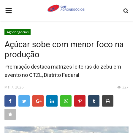
HOME
Agronegócios
AGRONEGÓCIOS
Açúcar sobe com menor foco na
LEILÕES
produção
FEIRAS E EVENTOS
Premiação destaca matrizes leiteiras do zebu em
LOGÍSTICA
evento no CTZL, Distrito Federal
COTAÇÕES
Mai 7, 2026
327
COMO ANUNCIAR
COLUNISTA
QUEM SOMOS
CONTATO