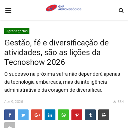
HOME
Agronegócios
AGRONEGÓCIOS
Gestão, fé e diversificação de
LEILÕES
atividades, são as lições da
FEIRAS E EVENTOS
Tecnoshow 2026
LOGÍSTICA
O sucesso na próxima safra não dependerá apenas
COTAÇÕES
da tecnologia embarcada, mas da inteligência
administrativa e da coragem de diversificar.
COMO ANUNCIAR
COLUNISTA
Abr 9, 2026
334
QUEM SOMOS
CONTATO