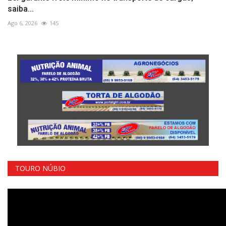
saiba...
Ago 6, 2026
145
TOURO NÚBIO