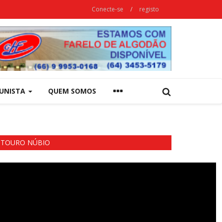
Conecte-se
/
registo
UNISTA
QUEM SOMOS
TOURO NÚBIO