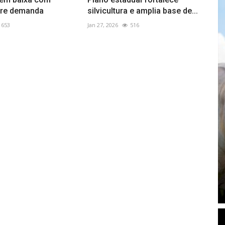
bre demanda
silvicultura e amplia base de...
653
Jan 27, 2026
516