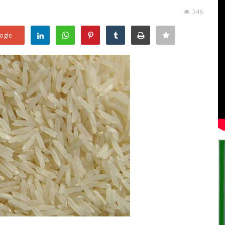
346
ogle