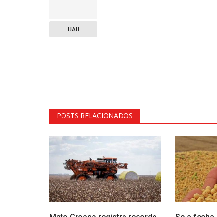
UAU
POSTS RELACIONADOS
Mato Grosso registra recorde
Soja fecha