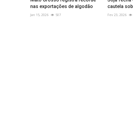
nas exportações de algodão
cautela so
Jan 15, 2026
507
Fev 23, 2026