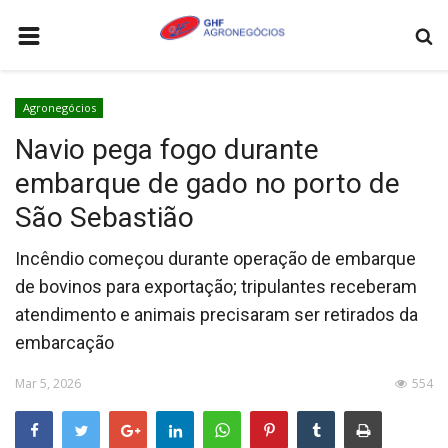
HOME
Agronegócios
AGRONEGÓCIOS
Navio pega fogo durante
LEILÕES
embarque de gado no porto de
FEIRAS E EVENTOS
São Sebastião
LOGÍSTICA
Incêndio começou durante operação de embarque
COTAÇÕES
de bovinos para exportação; tripulantes receberam
atendimento e animais precisaram ser retirados da
COMO ANUNCIAR
embarcação
COLUNISTA
Mar 5, 2026
554
QUEM SOMOS
CONTATO