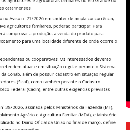
s agricultores e agricultoras familiares do Rio Grande do
es catarinenses.
o no Aviso nº 21/2026 em caráter de ampla concorrência,
ve agricultores familiares, poderão participar. Para
erá comprovar a produção, a venda do produto para
escoamento para uma localidade diferente de onde ocorre o
independentes ou cooperativas. Os interessados deverão
l pretendem atuar e em situação regular perante o Sistema
) da Conab, além de possuir cadastro em situação regular
cedores (Sicaf), como também perante o Cadastro
lico Federal (Cadin), entre outras exigências previstas
al nº 38/2026, assinada pelos Ministérios da Fazenda (MF),
mento Agrário e Agricultura Familiar (MDA), e Ministério
licado no Diário Oficial da União no final de março, define
s para as operações.