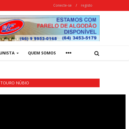
Conecte-se
/
registo
UNISTA
QUEM SOMOS
TOURO NÚBIO