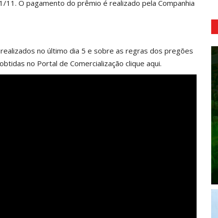
 01/11. O pagamento do prêmio é realizado pela Companhia
 realizados no último dia 5 e sobre as regras dos pregões
obtidas no Portal de Comercialização
clique aqui
.