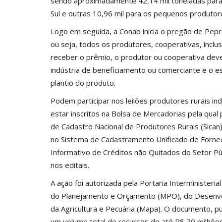
sendo aproximadamente 42,14 mil toneladas para o
Sul e outras 10,96 mil para os pequenos produtor
Logo em seguida, a Conab inicia o pregão de Pepr
ou seja, todos os produtores, cooperativas, inclusi
receber o prêmio, o produtor ou cooperativa dev
indústria de beneficiamento ou comerciante e o 
plantio do produto.
Podem participar nos leilões produtores rurais 
estar inscritos na Bolsa de Mercadorias pela qua
de Cadastro Nacional de Produtores Rurais (Sican
no Sistema de Cadastramento Unificado de Forne
Informativo de Créditos não Quitados do Setor Púb
nos editais.
A ação foi autorizada pela Portaria Interministeri
do Planejamento e Orçamento (MPO), do Desenvolvi
da Agricultura e Pecuária (Mapa). O documento, pub
um volume total de recursos de até R$ 70 milhõe