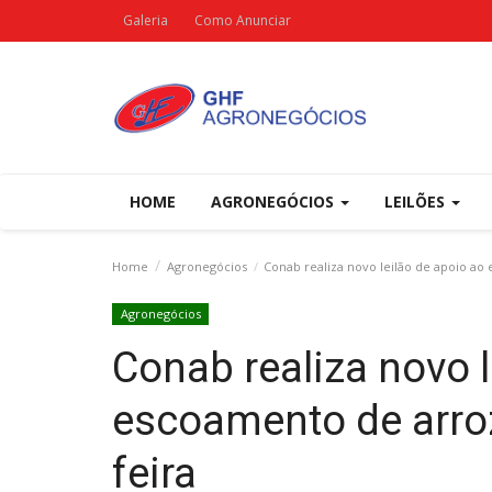
Galeria
Como Anunciar
HOME
AGRONEGÓCIOS
LEILÕES
Home
Agronegócios
Conab realiza novo leilão de apoio ao
Agronegócios
Conab realiza novo l
escoamento de arro
feira