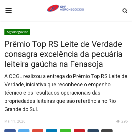
HOME
Agronegócios
AGRONEGÓCIOS
Prêmio Top RS Leite de Verdade
LEILÕES
consagra excelência da pecuária
FEIRAS E EVENTOS
leiteira gaúcha na Fenasoja
LOGÍSTICA
A CCGL realizou a entrega do Prêmio Top RS Leite de
COTAÇÕES
Verdade, iniciativa que reconhece o empenho
técnico e os resultados operacionais das
COMO ANUNCIAR
propriedades leiteiras que são referência no Rio
COLUNISTA
Grande do Sul.
QUEM SOMOS
Mai 11, 2026
296
CONTATO