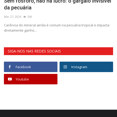
Sem fósforo, não há lucro: o gargalo invisível
M
da pecuária
e
Mar 27, 2026
369
Ju
Carência do mineral ainda é comum na pecuária tropical e impacta
Es
diretamente ganho...
ex
SIGA-NOS NAS REDES SOCIAIS
Facebook
Instagram
Youtube