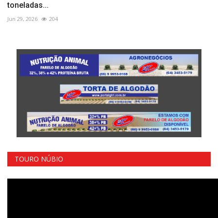
toneladas...
Jun 29, 2026
204
TOURO NÚBIO