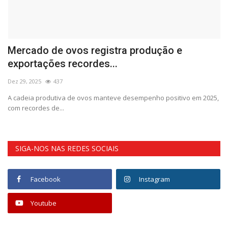
Mercado de ovos registra produção e
B
exportações recordes...
d
Dez 29, 2025
437
De
A cadeia produtiva de ovos manteve desempenho positivo em 2025,
O 
com recordes de...
re
SIGA-NOS NAS REDES SOCIAIS
Facebook
Instagram
Youtube