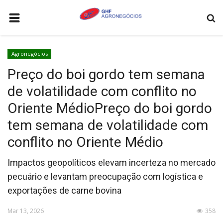
HOME
Agronegócios
AGRONEGÓCIOS
Preço do boi gordo tem semana
LEILÕES
de volatilidade com conflito no
FEIRAS E EVENTOS
Oriente MédioPreço do boi gordo
LOGÍSTICA
tem semana de volatilidade com
COTAÇÕES
conflito no Oriente Médio
COMO ANUNCIAR
Impactos geopolíticos elevam incerteza no mercado
pecuário e levantam preocupação com logística e
COLUNISTA
exportações de carne bovina
QUEM SOMOS
Mar 13, 2026
358
CONTATO