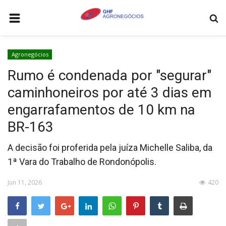
HOME
Agronegócios
AGRONEGÓCIOS
Rumo é condenada por "segurar"
LEILÕES
caminhoneiros por até 3 dias em
FEIRAS E EVENTOS
engarrafamentos de 10 km na
LOGÍSTICA
BR-163
COTAÇÕES
A decisão foi proferida pela juíza Michelle Saliba, da
COMO ANUNCIAR
1ª Vara do Trabalho de Rondonópolis.
COLUNISTA
Jun 11, 2026
420
QUEM SOMOS
CONTATO