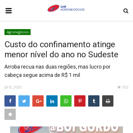
HOME
Agronegócios
AGRONEGÓCIOS
Custo do confinamento atinge
LEILÕES
menor nível do ano no Sudeste
FEIRAS E EVENTOS
Arroba recua nas duas regiões, mas lucro por
LOGÍSTICA
cabeça segue acima de R$ 1 mil
COTAÇÕES
Jul 8, 2026
552
COMO ANUNCIAR
COLUNISTA
QUEM SOMOS
CONTATO