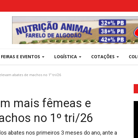
FEIRAS E EVENTOS
LOGÍSTICA
COTAÇÕES
COL
levam abates de machos no 1º tri/26
têm mais fêmeas e
chos no 1º tri/26
os abates nos primeiros 3 meses do ano, ante a