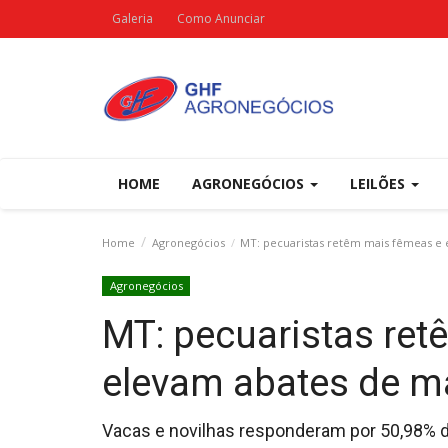
Galeria
Como Anunciar
HOME
AGRONEGÓCIOS
LEILÕES
Home
Agronegócios
MT: pecuaristas retêm mais fêmeas e e
Agronegócios
MT: pecuaristas re
elevam abates de ma
Vacas e novilhas responderam por 50,98% d