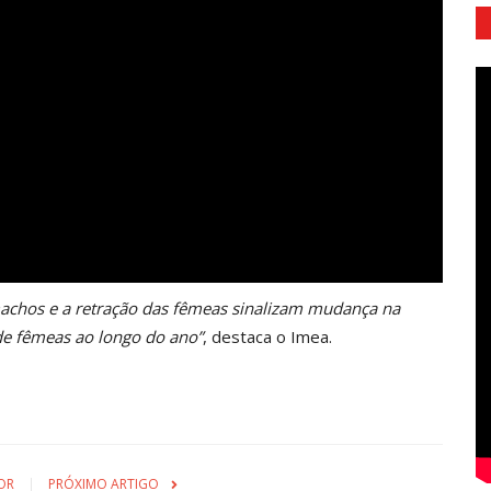
achos e a retração das fêmeas sinalizam mudança na
de fêmeas ao longo do ano”
, destaca o Imea.
OR
PRÓXIMO ARTIGO