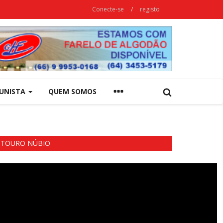
Conecte-se
/
registo
UNISTA
QUEM SOMOS
TOURO NÚBIO