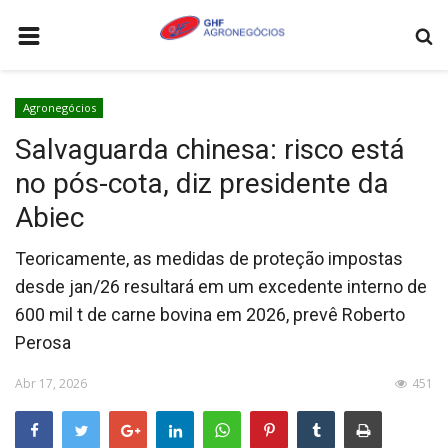
HOME
Agronegócios
AGRONEGÓCIOS
Salvaguarda chinesa: risco está
LEILÕES
no pós-cota, diz presidente da
FEIRAS E EVENTOS
Abiec
LOGÍSTICA
Teoricamente, as medidas de proteção impostas
COTAÇÕES
desde jan/26 resultará em um excedente interno de
600 mil t de carne bovina em 2026, prevê Roberto
COMO ANUNCIAR
Perosa
COLUNISTA
Abr 17, 2026
451
QUEM SOMOS
CONTATO