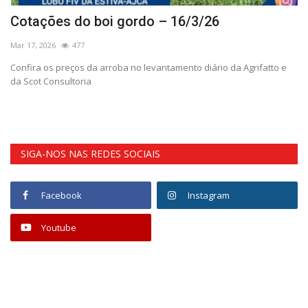
Cotações do boi gordo – 16/3/26
T
e
Mar 17, 2026
477
Ma
Confira os preços da arroba no levantamento diário da Agrifatto e
da Scot Consultoria
In
pr
SIGA-NOS NAS REDES SOCIAIS
Facebook
Instagram
Youtube