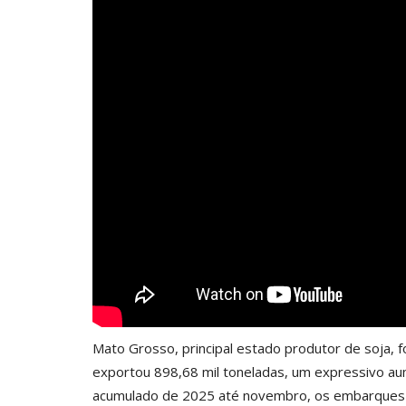
Mato Grosso, principal estado produtor de soja,
exportou 898,68 mil toneladas, um expressivo 
acumulado de 2025 até novembro, os embarques 