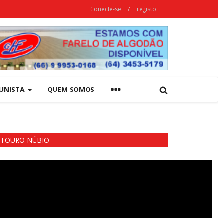
Conecte-se
/
registo
UNISTA
QUEM SOMOS
TOURO NÚBIO