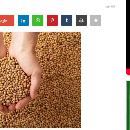
551
ogle