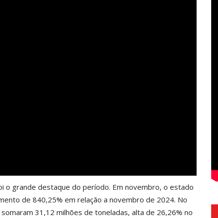
 foi o grande destaque do período. Em novembro, o estado
aumento de 840,25% em relação a novembro de 2024. No
somaram 31,12 milhões de toneladas, alta de 26,26% no