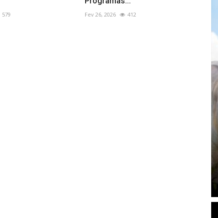
Programas...
579
Fev 26, 2026
412