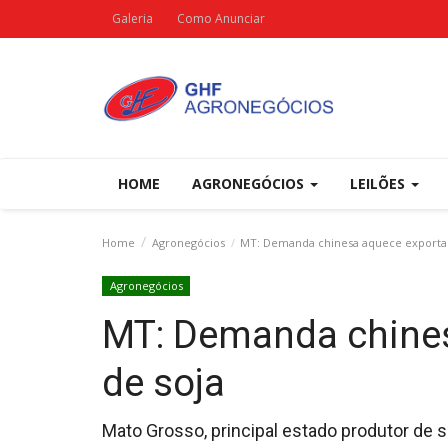
Galeria
Como Anunciar
HOME
AGRONEGÓCIOS
LEILÕES
Home
Agronegócios
MT: Demanda chinesa aquece exportaç
Agronegócios
MT: Demanda chine
de soja
Mato Grosso, principal estado produtor de s