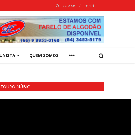
Conecte-se
/
registo
UNISTA
QUEM SOMOS
TOURO NÚBIO