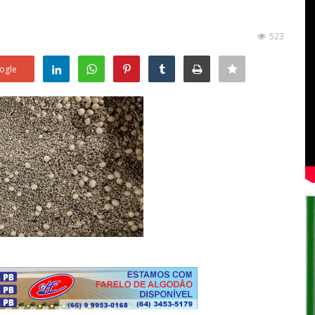
523
ogle