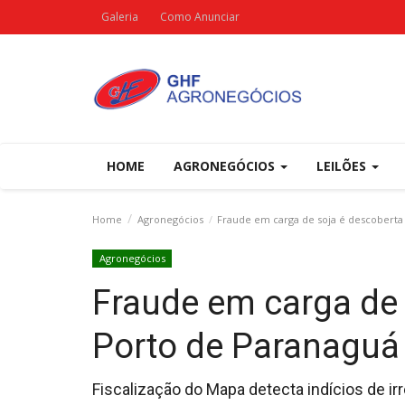
Galeria
Como Anunciar
HOME
AGRONEGÓCIOS
LEILÕES
Home
Agronegócios
Fraude em carga de soja é descoberta
Agronegócios
Fraude em carga de 
Porto de Paranaguá
Fiscalização do Mapa detecta indícios de i