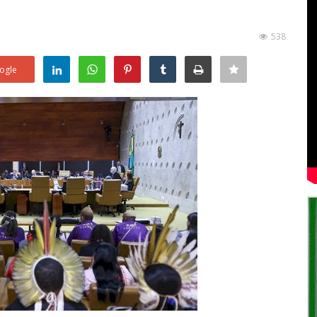
538
ogle