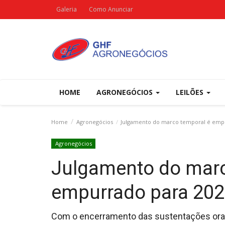
Galeria
Como Anunciar
HOME
AGRONEGÓCIOS
LEILÕES
Home
Agronegócios
Julgamento do marco temporal é empu
Agronegócios
Julgamento do marc
empurrado para 202
Com o encerramento das sustentações orais