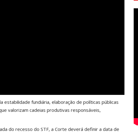
estabilidade fundiária, elaboração de políticas públicas
que valorizam cadeias produtivas responsáveis,
ada do recesso do STF, a Corte deverá definir a data de