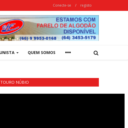
Conecte-se
/
registo
UNISTA
QUEM SOMOS
TOURO NÚBIO