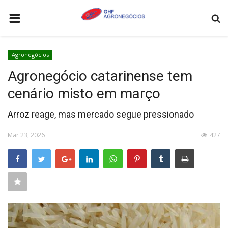
HOME
Agronegócios
AGRONEGÓCIOS
Agronegócio catarinense tem
LEILÕES
cenário misto em março
FEIRAS E EVENTOS
Arroz reage, mas mercado segue pressionado
LOGÍSTICA
Mar 23, 2026
427
COTAÇÕES
COMO ANUNCIAR
COLUNISTA
QUEM SOMOS
CONTATO