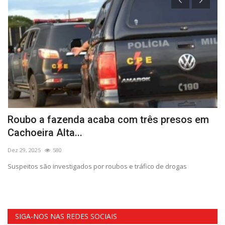
Roubo a fazenda acaba com três presos em
E
Cachoeira Alta...
o
Dez 29, 2025
580
Fe
Suspeitos são investigados por roubos e tráfico de drogas
As
cr
SIGA-NOS NAS REDES SOCIAIS