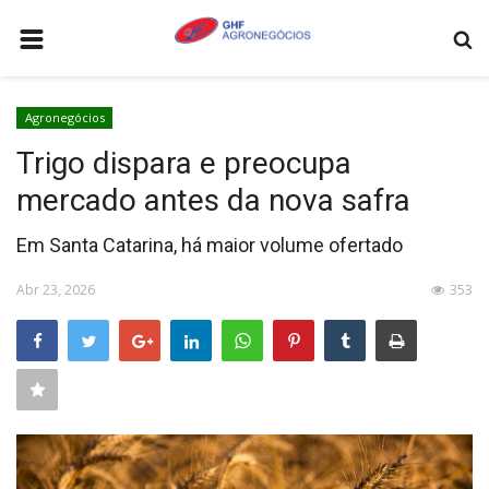
HOME
Agronegócios
AGRONEGÓCIOS
Trigo dispara e preocupa
LEILÕES
mercado antes da nova safra
FEIRAS E EVENTOS
Em Santa Catarina, há maior volume ofertado
LOGÍSTICA
Abr 23, 2026
353
COTAÇÕES
COMO ANUNCIAR
COLUNISTA
QUEM SOMOS
CONTATO