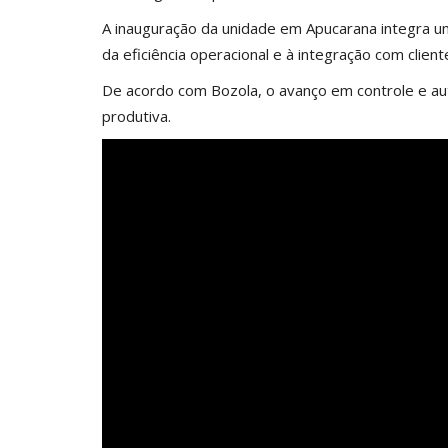
A inauguração da unidade em Apucarana integra 
da eficiência operacional e à integração com clie
De acordo com Bozola, o avanço em controle e au
produtiva.