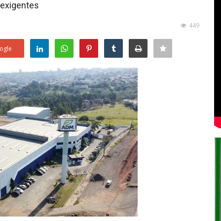
 exigentes
449
ogle