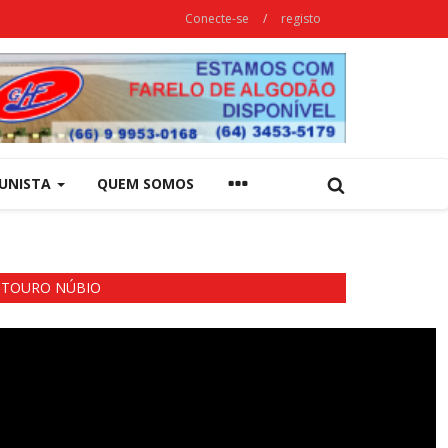
Conecte-se
/
registo
UNISTA
QUEM SOMOS
TOURO NÚBIO