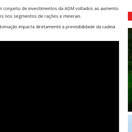
um conjunto de investimentos da ADM voltados ao aumento
ntes nos segmentos de rações e minerais.
tomação impacta diretamente a previsibilidade da cadeia