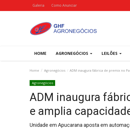
Galeria
Como Anunciar
HOME
AGRONEGÓCIOS
LEILÕES
Home
Agronegócios
ADM inaugura fábrica de premix no Pa
Agronegócios
ADM inaugura fábri
e amplia capacidade
Unidade em Apucarana aposta em automaçã