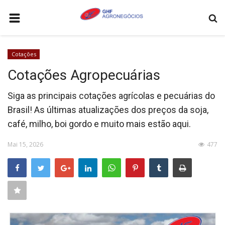
HOME
Cotações
AGRONEGÓCIOS
Cotações Agropecuárias
LEILÕES
Siga as principais cotações agrícolas e pecuárias do
FEIRAS E EVENTOS
Brasil! As últimas atualizações dos preços da soja,
LOGÍSTICA
café, milho, boi gordo e muito mais estão aqui.
COTAÇÕES
Mai 15, 2026
477
COMO ANUNCIAR
COLUNISTA
QUEM SOMOS
CONTATO