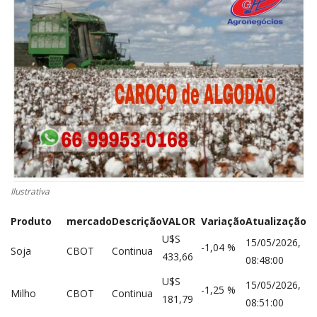
CONECTE-SE
REGISTO
Ilustrativa
Produto
mercado
Descrição
VALOR
Variação
Atualização
U$S
15/05/2026,
-1,04 %
Soja
CBOT
Continua
433,66
08:48:00
U$S
15/05/2026,
-1,25 %
Milho
CBOT
Continua
181,79
08:51:00