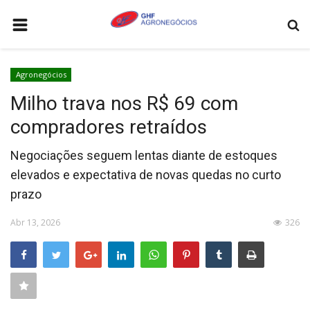
HOME
Agronegócios
AGRONEGÓCIOS
Milho trava nos R$ 69 com
LEILÕES
compradores retraídos
FEIRAS E EVENTOS
Negociações seguem lentas diante de estoques
LOGÍSTICA
elevados e expectativa de novas quedas no curto
COTAÇÕES
prazo
COMO ANUNCIAR
Abr 13, 2026
326
COLUNISTA
QUEM SOMOS
CONTATO