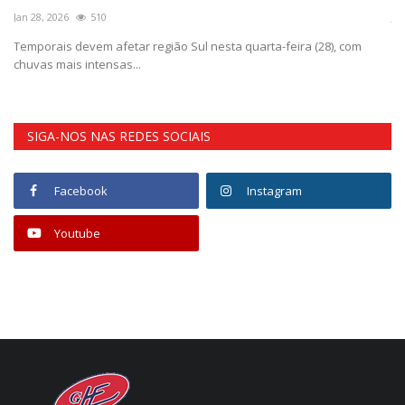
Jan 28, 2026
510
Ja
Temporais devem afetar região Sul nesta quarta-feira (28), com
Me
chuvas mais intensas...
re
SIGA-NOS NAS REDES SOCIAIS
Facebook
Instagram
Youtube