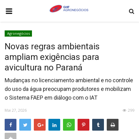
HOME
Agronegócios
AGRONEGÓCIOS
Novas regras ambientais
LEILÕES
ampliam exigências para
FEIRAS E EVENTOS
avicultura no Paraná
LOGÍSTICA
Mudanças no licenciamento ambiental e no controle
COTAÇÕES
do uso da água preocupam produtores e mobilizam
o Sistema FAEP em diálogo com o IAT
COMO ANUNCIAR
COLUNISTA
Mai 27, 2026
299
QUEM SOMOS
CONTATO