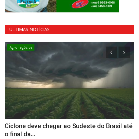
ULTIMAS NOTÍCIAS
Agronegócios
Ciclone deve chegar ao Sudeste do Brasil até
A
o final da...
S